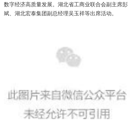
数字经济高质量发展。
湖北省工商业联合会副主席彭
斌、
湖北宏泰集团
副总经理吴玉祥等出席活动。