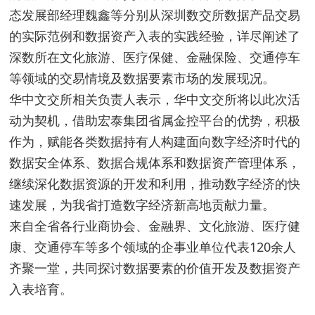
态发展部经理魏鑫等分别从深圳数交所数据产品交易
的实际范例和数据资产入表的实践经验，详尽阐述了
深数所在文化旅游、医疗保健、金融保险、交通停车
等领域的交易情境及数据要素市场的发展现况。
华中文交所相关负责人表示，华中文交所将以此次活
动为契机，借助宏泰集团省属金控平台的优势，积极
作为，赋能各类数据持有人构建面向数字经济时代的
数据安全体系、数据合规体系和数据资产管理体系，
继续深化数据资源的开发和利用，推动数字经济的快
速发展，为我省打造数字经济新高地贡献力量。
来自全省各行业商协会、金融界、文化旅游、医疗健
康、交通停车等多个领域的企事业单位代表120余人
齐聚一堂，共同探讨数据要素的价值开发及数据资产
入表培育。