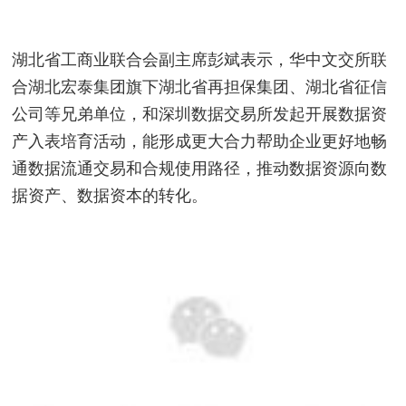
湖北省工商业联合会副主席彭斌表示，华中文交所联
合湖北宏泰集团旗下湖北省再担保集团、湖北省征信
公司等兄弟单位，和深圳数据交易所发起开展数据资
产入表培育活动，能形成更大合力帮助企业更好地畅
通数据流通交易和合规使用路径，推动数据资源向数
据资产、数据资本的转化。